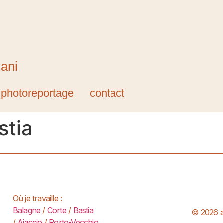
mani
photoreportage
contact
stia
Où je travaille :
Balagne
/
Corte
/
Bastia
© 2026 at
/
Ajaccio
/
Porto-Vecchio